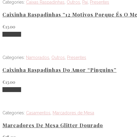
Categories:
Caixas Raspadinhas
,
Outros
,
Pai
,
Presentes
Caixinha Raspadinhas “12 Motivos Porque És O M
€
13.00
Adicionar
Categories:
Namorados
,
Outros
,
Presentes
Caixinha Raspadinhas Do Amor “Pinguins”
€
13.00
Adicionar
Categories:
Casamentos
,
Marcadores de Mesa
Marcadores De Mesa Glitter Dourado