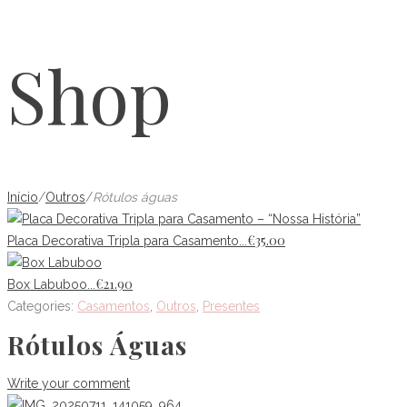
Shop
Início
/
Outros
/
Rótulos águas
€
35.00
Placa Decorativa Tripla para Casamento...
€
21.90
Box Labuboo...
Categories:
Casamentos
,
Outros
,
Presentes
Rótulos Águas
Write your comment