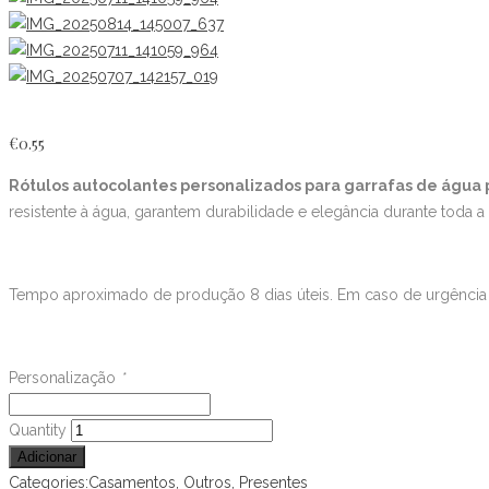
€
0.55
Rótulos autocolantes personalizados para garrafas de água
resistente à água, garantem durabilidade e elegância durante toda 
Tempo aproximado de produção 8 dias úteis. Em caso de urgência 
Personalização
*
Rótulos
Quantity
águas
Adicionar
quantity
Categories:
Casamentos
,
Outros
,
Presentes