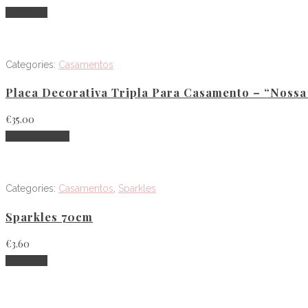
Adicionar
Categories:
Casamentos
Placa Decorativa Tripla Para Casamento – “Nossa
€
35.00
Select options
Categories:
Casamentos
,
Sparkles
Sparkles 70cm
€
3.60
Adicionar