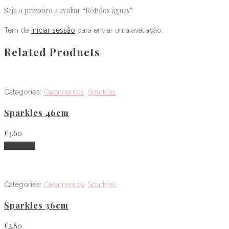
Seja o primeiro a avaliar “Rótulos águas”
Tem de
iniciar sessão
para enviar uma avaliação.
Related Products
Categories:
Casamentos
,
Sparkles
Sparkles 46cm
€
3.60
Adicionar
Categories:
Casamentos
,
Sparkles
Sparkles 36cm
€
2.80