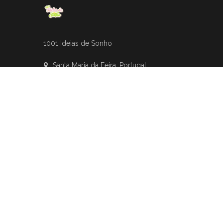
1001 Ideias de Sonho
Santa Maria da Feira, Portugal
+(351) 910 271 178 (Custo de uma chamada para a
rede móvel nacional)
info@1001ideiasdesonho.pt