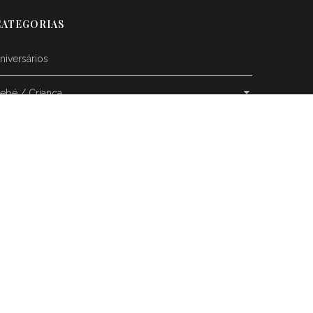
CATEGORIAS
niversários
ebé / Criança
asamentos
espedida de Solteira
atal
utros
resentes