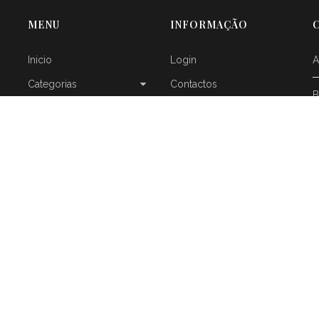
MENU
INFORMAÇÃO
Inicio
Login
A
Categorias
Contactos
B
Loja
Termos e Condições
C
Contactos
Política de Privacidade
Login
Livro de Reclamações
D
Resolução Alternativa de
Litígios
N
O
P