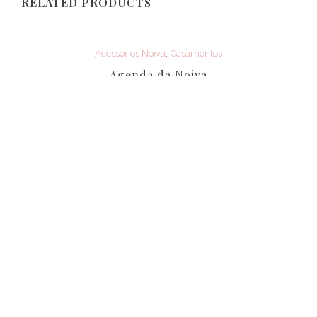
RELATED PRODUCTS
,
Acessórios Noiva
Casamentos
Agenda da Noiva
€
22.00
©
1001 Ideias de Sonho
. Powered By
TIAGOHOMEM.PT
Todos os direitos reservados.