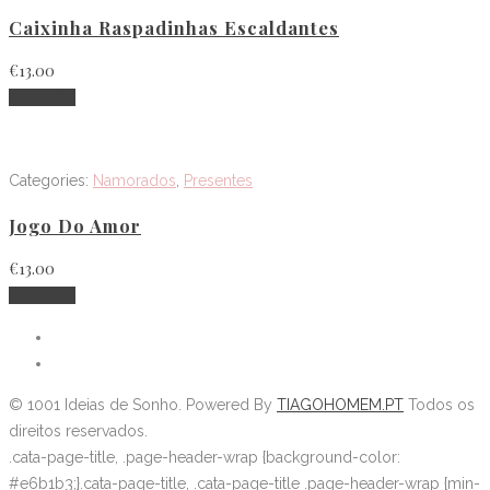
Caixinha Raspadinhas Escaldantes
€
13.00
Adicionar
Categories:
Namorados
,
Presentes
Jogo Do Amor
€
13.00
Adicionar
©
1001 Ideias de Sonho
. Powered By
TIAGOHOMEM.PT
Todos os
direitos reservados.
.cata-page-title, .page-header-wrap {background-color:
#e6b1b3;}.cata-page-title, .cata-page-title .page-header-wrap {min-