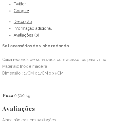
Twitter
quantity
Google+
Descrição
Informação adicional
Avaliações (0)
Set acessórios de vinho redondo
Caixa redonda personalizada com acessórios para vinho.
Materiais: Inox e madeira
Dimensão : 17CM x 17CM x 3,5CM
Peso
0.500 kg
Avaliações
Ainda não existem avaliações.