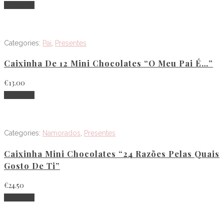
Adicionar
Categories:
Pai
,
Presentes
Caixinha De 12 Mini Chocolates “O Meu Pai É…”
€
13.00
Adicionar
Categories:
Namorados
,
Presentes
Caixinha Mini Chocolates “24 Razões Pelas Quais
Gosto De Ti”
€
24.50
Adicionar