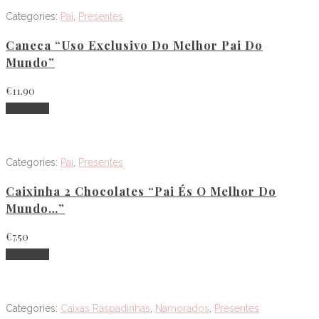
Categories:
Pai
,
Presentes
Caneca “Uso Exclusivo Do Melhor Pai Do
Mundo”
€
11.90
Adicionar
Categories:
Pai
,
Presentes
Caixinha 2 Chocolates “Pai És O Melhor Do
Mundo…”
€
7.50
Adicionar
Categories:
Caixas Raspadinhas
,
Namorados
,
Presentes