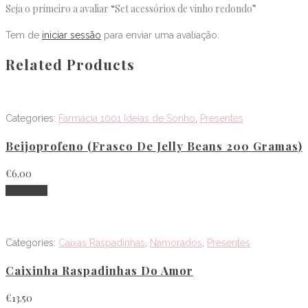
Seja o primeiro a avaliar “Set acessórios de vinho redondo”
Tem de
iniciar sessão
para enviar uma avaliação.
Related Products
Categories:
Farmácia 1001 Ideias de Sonho
,
Presentes
Beijoprofeno (frasco De Jelly Beans 200 Gramas)
€
6.00
Adicionar
Categories:
Caixas Raspadinhas
,
Namorados
,
Presentes
Caixinha Raspadinhas Do Amor
€
13.50