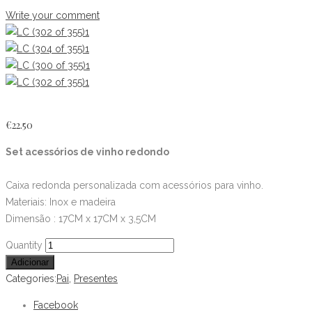
Write your comment
€
22.50
Set acessórios de vinho redondo
Caixa redonda personalizada com acessórios para vinho.
Materiais: Inox e madeira
Dimensão : 17CM x 17CM x 3,5CM
Set
Quantity
acessórios
Adicionar
de
Categories:
Pai
,
Presentes
vinho
Facebook
redondo