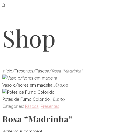
0
Shop
Início
/
Presentes
/
Páscoa
/
Rosa “Madrinha”
€
30.00
Vaso c/flores em madeira...
€
10.50
Potes de Fumo Colorido...
Categories:
Páscoa
,
Presentes
Rosa “Madrinha”
Write your comment