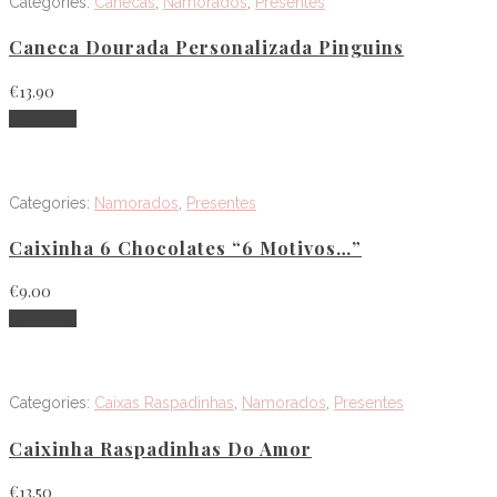
Categories:
Canecas
,
Namorados
,
Presentes
Caneca Dourada Personalizada Pinguins
€
13.90
Adicionar
Categories:
Namorados
,
Presentes
Caixinha 6 Chocolates “6 Motivos…”
€
9.00
Adicionar
Categories:
Caixas Raspadinhas
,
Namorados
,
Presentes
Caixinha Raspadinhas Do Amor
€
13.50