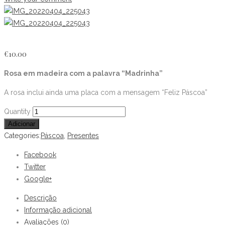
€
10.00
Rosa em madeira com a palavra “Madrinha”
A rosa inclui ainda uma placa com a mensagem “Feliz Páscoa”
Rosa
Quantity
"Madrinha"
Adicionar
quantity
Categories:
Páscoa
,
Presentes
Facebook
Twitter
Google+
Descrição
Informação adicional
Avaliações (0)