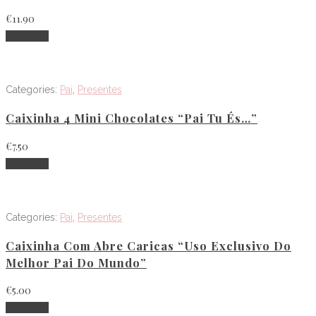
€
11.90
Adicionar
Categories:
Pai
,
Presentes
Caixinha 4 Mini Chocolates “Pai Tu És…”
€
7.50
Adicionar
Categories:
Pai
,
Presentes
Caixinha Com Abre Caricas “Uso Exclusivo Do
Melhor Pai Do Mundo”
€
5.00
Adicionar