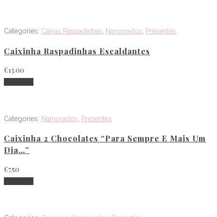
Categories:
Caixas Raspadinhas
,
Namorados
,
Presentes
Caixinha Raspadinhas Escaldantes
€
13.00
Adicionar
Categories:
Namorados
,
Presentes
Caixinha 2 Chocolates “Para Sempre E Mais Um
Dia…”
€
7.50
Adicionar