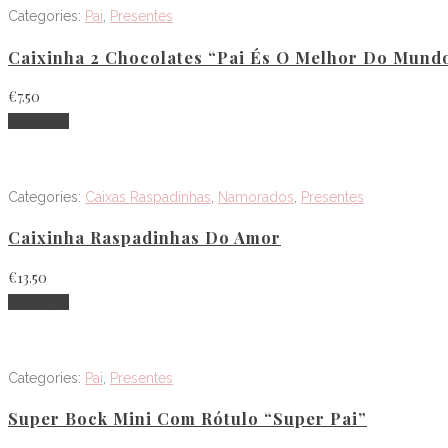
Categories:
Pai
,
Presentes
Caixinha 2 Chocolates “Pai És O Melhor Do Mund
€
7.50
Adicionar
Categories:
Caixas Raspadinhas
,
Namorados
,
Presentes
Caixinha Raspadinhas Do Amor
€
13.50
Adicionar
Categories:
Pai
,
Presentes
Super Bock Mini Com Rótulo “Super Pai”