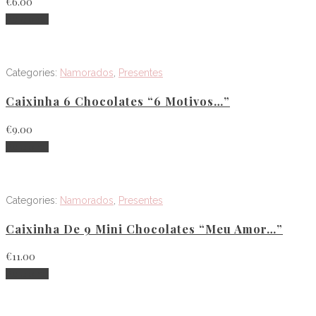
€
6.00
Adicionar
Categories:
Namorados
,
Presentes
Caixinha 6 Chocolates “6 Motivos…”
€
9.00
Adicionar
Categories:
Namorados
,
Presentes
Caixinha De 9 Mini Chocolates “Meu Amor…”
€
11.00
Adicionar