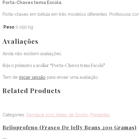
Porta-Chaves tema Escola
Porta-chaves em bétula em três modelos diferentes: Professora com 
Peso
0.050 kg
Avaliações
Ainda não existem avaliações.
Seja o primeiro a avaliar “Porta-Chaves tema Escola”
Tem de
iniciar sessão
para enviar uma avaliação.
Related Products
Categories:
Farmácia 1001 Ideias de Sonho
,
Presentes
Beijoprofeno (frasco De Jelly Beans 200 Gramas)