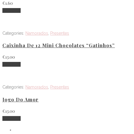
€
1.60
Adicionar
Categories:
Namorados
,
Presentes
Caixinha De 12 Mini Chocolates “Gatinhos”
€
13.00
Adicionar
Categories:
Namorados
,
Presentes
Jogo Do Amor
€
13.00
Adicionar