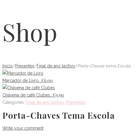
Shop
Início
/
Presentes
/
Final de ano lectivo
/
Porta-Chaves tema Escola
€
6.00
Marcador de Livro...
€
9.90
Chávena de café Clubes...
Categories:
Final de ano lectivo
,
Presentes
Porta-Chaves Tema Escola
Write your comment