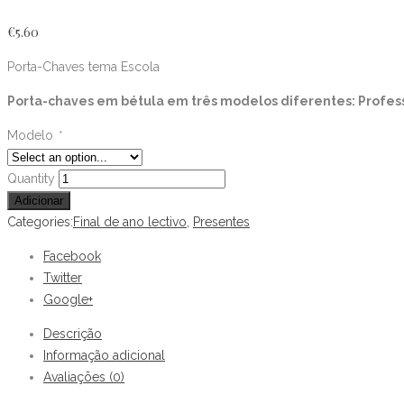
€
5.60
Porta-Chaves tema Escola
Porta-chaves em bétula em três modelos diferentes: Professo
Modelo
*
Porta-
Quantity
Chaves
Adicionar
tema
Categories:
Final de ano lectivo
,
Presentes
Escola
Facebook
quantity
Twitter
Google+
Descrição
Informação adicional
Avaliações (0)