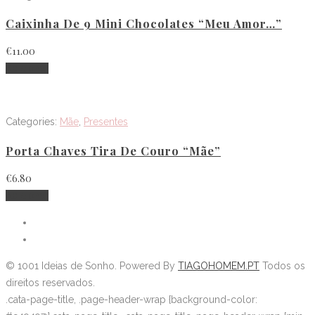
Caixinha De 9 Mini Chocolates “Meu Amor…”
€
11.00
Adicionar
Categories:
Mãe
,
Presentes
Porta Chaves Tira De Couro “Mãe”
€
6.80
Adicionar
©
1001 Ideias de Sonho
. Powered By
TIAGOHOMEM.PT
Todos os
direitos reservados.
.cata-page-title, .page-header-wrap {background-color: