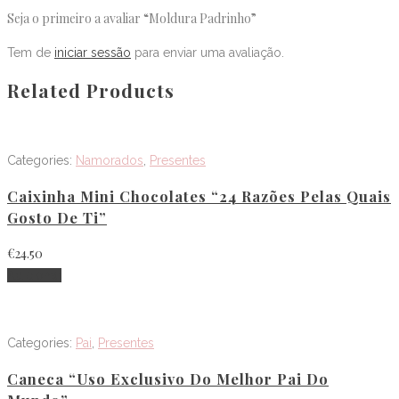
Seja o primeiro a avaliar “Moldura Padrinho”
Tem de
iniciar sessão
para enviar uma avaliação.
Related Products
Categories:
Namorados
,
Presentes
Caixinha Mini Chocolates “24 Razões Pelas Quais
Gosto De Ti”
€
24.50
Adicionar
Categories:
Pai
,
Presentes
Caneca “Uso Exclusivo Do Melhor Pai Do