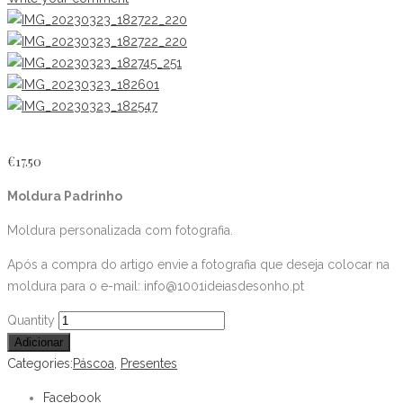
€
17.50
Moldura Padrinho
Moldura personalizada com fotografia.
Após a compra do artigo envie a fotografia que deseja colocar na
moldura para o e-mail: info@1001ideiasdesonho.pt
Moldura
Quantity
Padrinho
Adicionar
quantity
Categories:
Páscoa
,
Presentes
Facebook