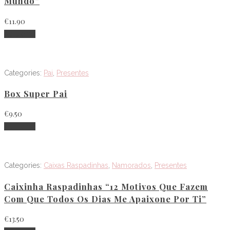
Mundo”
€
11.90
Adicionar
Categories:
Pai
,
Presentes
Box Super Pai
€
9.50
Adicionar
Categories:
Caixas Raspadinhas
,
Namorados
,
Presentes
Caixinha Raspadinhas “12 Motivos Que Fazem
Com Que Todos Os Dias Me Apaixone Por Ti”
€
13.50