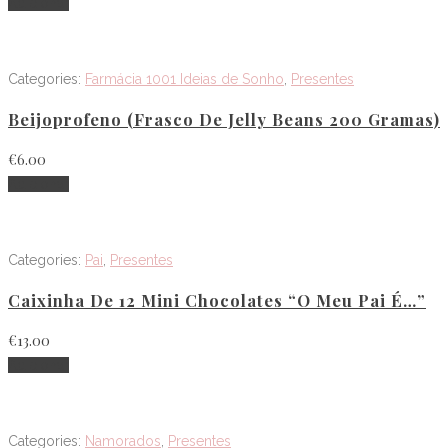
Adicionar
Categories:
Farmácia 1001 Ideias de Sonho
,
Presentes
Beijoprofeno (frasco De Jelly Beans 200 Gramas)
€
6.00
Adicionar
Categories:
Pai
,
Presentes
Caixinha De 12 Mini Chocolates “O Meu Pai É…”
€
13.00
Adicionar
Categories:
Namorados
,
Presentes