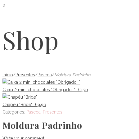
0
Shop
Início
/
Presentes
/
Páscoa
/
Moldura Padrinho
€
3.50
Caixa 2 mini chocolates "Obrigado..."...
€
9.90
Chapéu "Bride"...
Categories:
Páscoa
,
Presentes
Moldura Padrinho
Write your comment