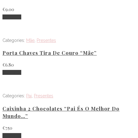
€
9.00
Adicionar
Categories:
Mãe
,
Presentes
Porta Chaves Tira De Couro “Mãe”
€
6.80
Adicionar
Categories:
Pai
,
Presentes
Caixinha 2 Chocolates “Pai És O Melhor Do
Mundo…”
€
7.50
Adicionar