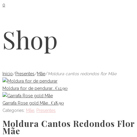
0
Shop
Início
/
Presentes
/
Mãe
/
Moldura cantos redondos flor Mãe
€
12.90
Moldura flor de pendurar...
€
18.90
Garrafa Rose gold Mãe...
Categories:
Mãe
,
Presentes
Moldura Cantos Redondos Flor
Mãe