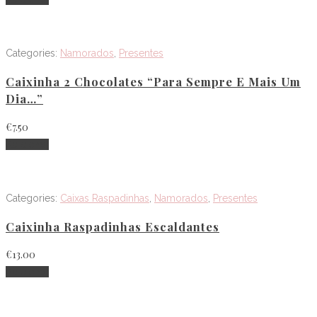
Categories:
Namorados
,
Presentes
Caixinha 2 Chocolates “Para Sempre E Mais Um
Dia…”
€
7.50
Adicionar
Categories:
Caixas Raspadinhas
,
Namorados
,
Presentes
Caixinha Raspadinhas Escaldantes
€
13.00
Adicionar