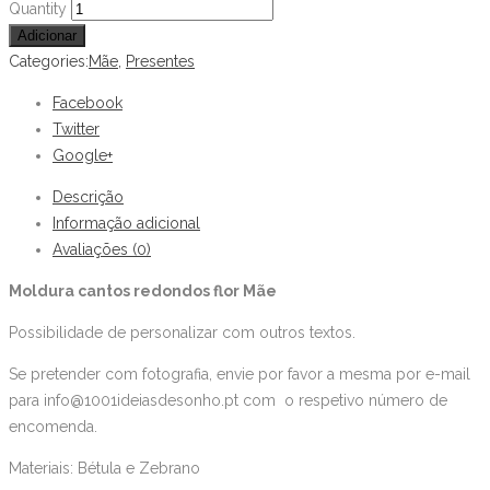
Moldura
Quantity
cantos
Adicionar
redondos
Categories:
Mãe
,
Presentes
flor
Facebook
Mãe
Twitter
quantity
Google+
Descrição
Informação adicional
Avaliações (0)
Moldura cantos redondos flor Mãe
Possibilidade de personalizar com outros textos.
Se pretender com fotografia, envie por favor a mesma por e-mail
para info@1001ideiasdesonho.pt com o respetivo número de
encomenda.
Materiais: Bétula e Zebrano