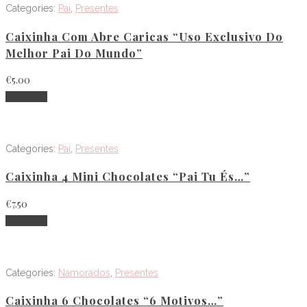
Categories:
Pai
,
Presentes
Caixinha Com Abre Caricas “Uso Exclusivo Do
Melhor Pai Do Mundo”
€
5.00
Adicionar
Categories:
Pai
,
Presentes
Caixinha 4 Mini Chocolates “Pai Tu És…”
€
7.50
Adicionar
Categories:
Namorados
,
Presentes
Caixinha 6 Chocolates “6 Motivos…”