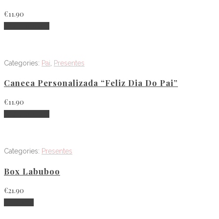
€
11.90
Select options
Categories:
Pai
,
Presentes
Caneca Personalizada “Feliz Dia Do Pai”
€
11.90
Select options
Categories:
Presentes
Box Labuboo
€
21.90
Adicionar