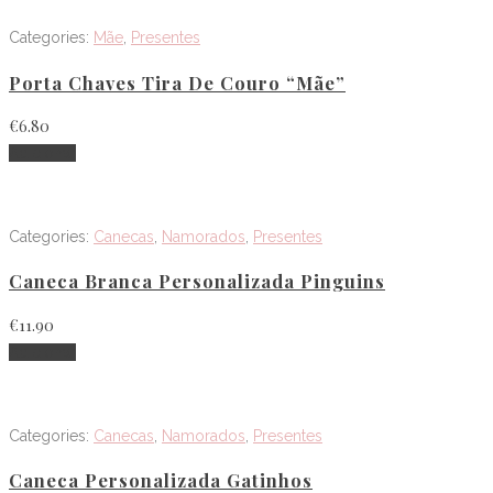
Categories:
Mãe
,
Presentes
Porta Chaves Tira De Couro “Mãe”
€
6.80
Adicionar
Categories:
Canecas
,
Namorados
,
Presentes
Caneca Branca Personalizada Pinguins
€
11.90
Adicionar
Categories:
Canecas
,
Namorados
,
Presentes
Caneca Personalizada Gatinhos