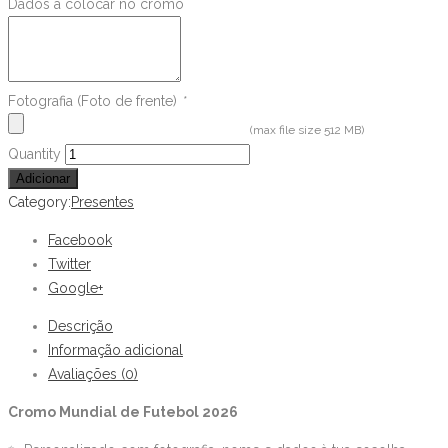
Dados a colocar no cromo
Fotografia (Foto de frente)
*
(max file size 512 MB)
Cromo
Quantity
Mundial
Adicionar
de
Category:
Presentes
Futebol
Facebook
2026
Twitter
quantity
Google+
Descrição
Informação adicional
Avaliações (0)
Cromo Mundial de Futebol 2026