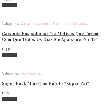
Adicionar
Categories:
Caixas Raspadinhas
,
Namorados
,
Presentes
Caixinha Raspadinhas “12 Motivos Que Fazem
Com Que Todos Os Dias Me Apaixone Por Ti”
€
13.50
Adicionar
Categories:
Pai
,
Presentes
Super Bock Mini Com Rótulo “Super Pai”
€
1.60
Adicionar