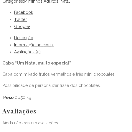
Natal
Categories:
Miminhos Adultos
,
Natal
muito
Facebook
especial"
Twitter
quantity
Google+
Descrição
Informação adicional
Avaliações (0)
Caixa “Um Natal muito especial”
Caixa com mikado frutos vermelhos e três mini chocolates.
Possibilidade de personalizar frase dos chocolates.
Peso
0.450 kg
Avaliações
Ainda não existem avaliações.