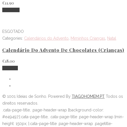
€
11.90
Adicionar
ESGOTADO
Categories:
Calendários do Advento
,
Miminhos Crianças
,
Natal
Calendário Do Advento De Chocolates (Crianças)
€
18.00
Ler mais
©
1001 Ideias de Sonho
. Powered By
TIAGOHOMEM.PT
Todos os
direitos reservados.
.cata-page-title, .page-header-wrap {background-color:
#e49497;}.cata-page-title, .cata-page-title .page-header-wrap {min-
height: 150px; }.cata-page-title .page-header-wrap .pagetitle-