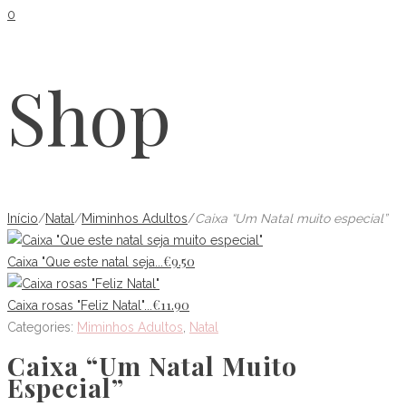
0
Shop
Início
/
Natal
/
Miminhos Adultos
/
Caixa “Um Natal muito especial”
€
9.50
Caixa "Que este natal seja...
€
11.90
Caixa rosas "Feliz Natal"...
Categories:
Miminhos Adultos
,
Natal
Caixa “Um Natal Muito
Especial”