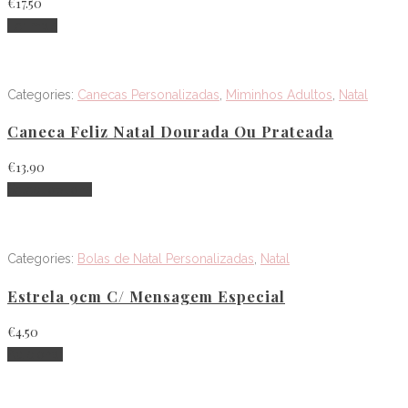
€
17.50
Ler mais
Categories:
Canecas Personalizadas
,
Miminhos Adultos
,
Natal
Caneca Feliz Natal Dourada Ou Prateada
€
13.90
Select options
Categories:
Bolas de Natal Personalizadas
,
Natal
Estrela 9cm C/ Mensagem Especial
€
4.50
Adicionar