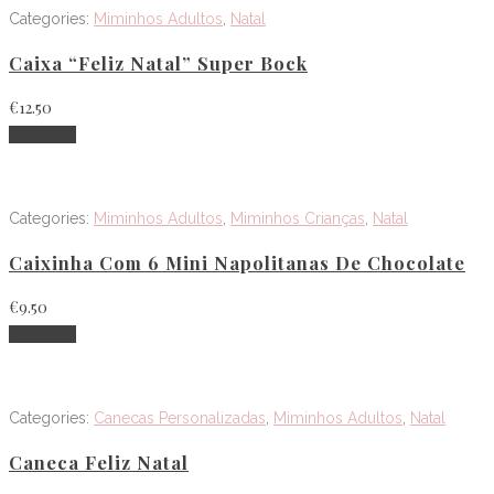
Categories:
Miminhos Adultos
,
Natal
Caixa “Feliz Natal” Super Bock
€
12.50
Adicionar
Categories:
Miminhos Adultos
,
Miminhos Crianças
,
Natal
Caixinha Com 6 Mini Napolitanas De Chocolate
€
9.50
Adicionar
Categories:
Canecas Personalizadas
,
Miminhos Adultos
,
Natal
Caneca Feliz Natal