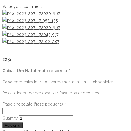
Write your comment
€
8.50
Caixa “Um Natal muito especial”
Caixa com mikado frutos vermelhos e três mini chocolates.
Possibilidade de personalizar frase dos chocolates.
Frase chocolate (frase pequena)
*
Caixa
Quantity
"Um
Adicionar