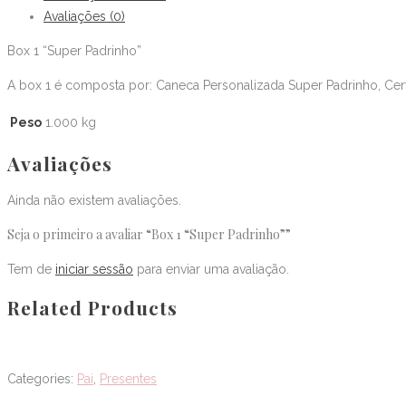
Avaliações (0)
Box 1 “Super Padrinho”
A box 1 é composta por: Caneca Personalizada Super Padrinho, Cerv
Peso
1.000 kg
Avaliações
Ainda não existem avaliações.
Seja o primeiro a avaliar “Box 1 “Super Padrinho””
Tem de
iniciar sessão
para enviar uma avaliação.
Related Products
Categories:
Pai
,
Presentes