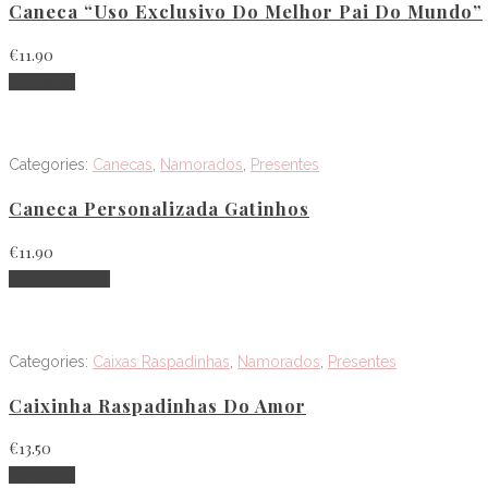
Caneca “Uso Exclusivo Do Melhor Pai Do Mundo”
€
11.90
Adicionar
Categories:
Canecas
,
Namorados
,
Presentes
Caneca Personalizada Gatinhos
€
11.90
Select options
Categories:
Caixas Raspadinhas
,
Namorados
,
Presentes
Caixinha Raspadinhas Do Amor
€
13.50
Adicionar