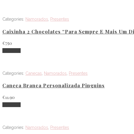
Categories:
Namorados
,
Presentes
Caixinha 2 Chocolates “Para Sempre E Mais Um D
€
7.50
Adicionar
Categories:
Canecas
,
Namorados
,
Presentes
Caneca Branca Personalizada Pinguins
€
11.90
Adicionar
Categories:
Namorados
,
Presentes