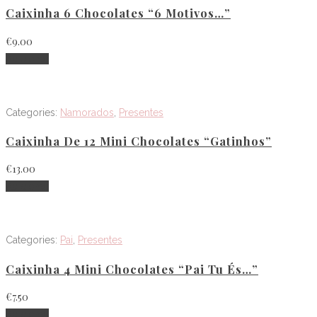
Caixinha 6 Chocolates “6 Motivos…”
€
9.00
Adicionar
Categories:
Namorados
,
Presentes
Caixinha De 12 Mini Chocolates “Gatinhos”
€
13.00
Adicionar
Categories:
Pai
,
Presentes
Caixinha 4 Mini Chocolates “Pai Tu És…”
€
7.50
Adicionar