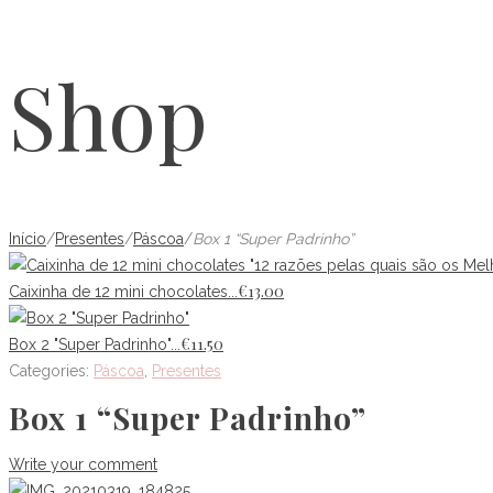
Shop
Início
/
Presentes
/
Páscoa
/
Box 1 “Super Padrinho”
€
13.00
Caixinha de 12 mini chocolates...
€
11.50
Box 2 "Super Padrinho"...
Categories:
Páscoa
,
Presentes
Box 1 “Super Padrinho”
Write your comment