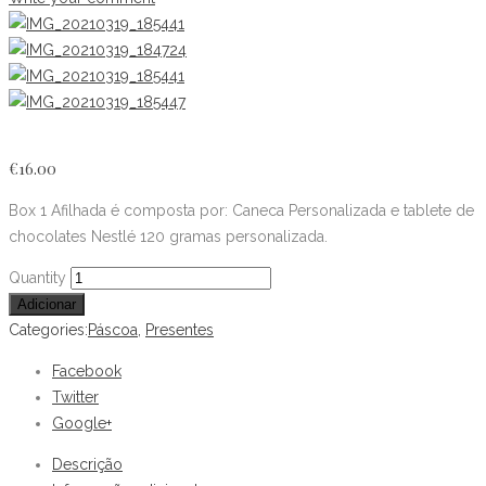
€
16.00
Box 1 Afilhada é composta por: Caneca Personalizada e tablete de
chocolates Nestlé 120 gramas personalizada.
Box
Quantity
1
Adicionar
Afilhada
Categories:
Páscoa
,
Presentes
quantity
Facebook
Twitter
Google+
Descrição