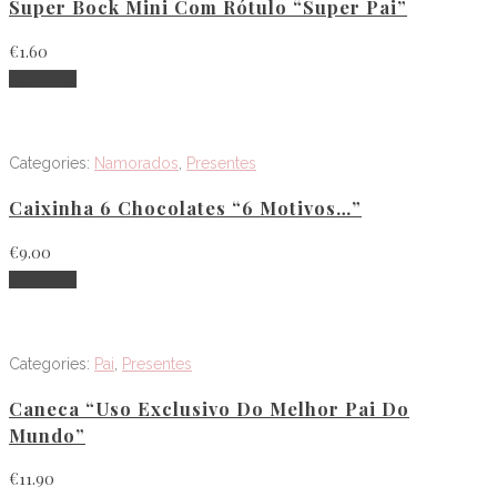
Super Bock Mini Com Rótulo “Super Pai”
€
1.60
Adicionar
Categories:
Namorados
,
Presentes
Caixinha 6 Chocolates “6 Motivos…”
€
9.00
Adicionar
Categories:
Pai
,
Presentes
Caneca “Uso Exclusivo Do Melhor Pai Do
Mundo”
€
11.90