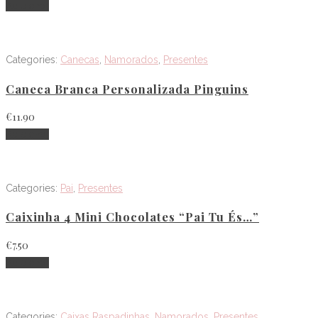
Adicionar
Categories:
Canecas
,
Namorados
,
Presentes
Caneca Branca Personalizada Pinguins
€
11.90
Adicionar
Categories:
Pai
,
Presentes
Caixinha 4 Mini Chocolates “Pai Tu És…”
€
7.50
Adicionar
Categories:
Caixas Raspadinhas
,
Namorados
,
Presentes