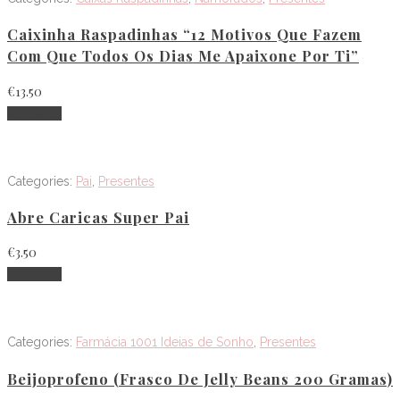
Caixinha Raspadinhas “12 Motivos Que Fazem
Com Que Todos Os Dias Me Apaixone Por Ti”
€
13.50
Adicionar
Categories:
Pai
,
Presentes
Abre Caricas Super Pai
€
3.50
Adicionar
Categories:
Farmácia 1001 Ideias de Sonho
,
Presentes
Beijoprofeno (frasco De Jelly Beans 200 Gramas)