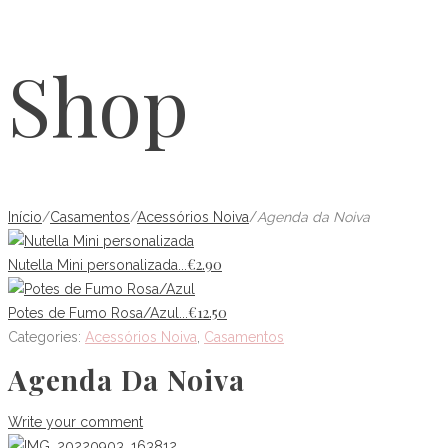
Shop
Início
/
Casamentos
/
Acessórios Noiva
/
Agenda da Noiva
€
2.90
Nutella Mini personalizada...
€
12.50
Potes de Fumo Rosa/Azul...
Categories:
Acessórios Noiva
,
Casamentos
Agenda Da Noiva
Write your comment