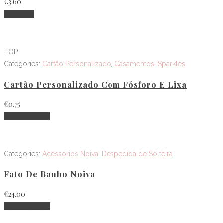
€
3.60
Adicionar
TOP
Categories:
Cartão Personalizado
,
Casamentos
,
Sparkles
Cartão Personalizado Com Fósforo E Lixa
€
0.75
Select options
Categories:
Acessórios Noiva
,
Despedida de Solteira
Fato De Banho Noiva
€
24.00
Select options