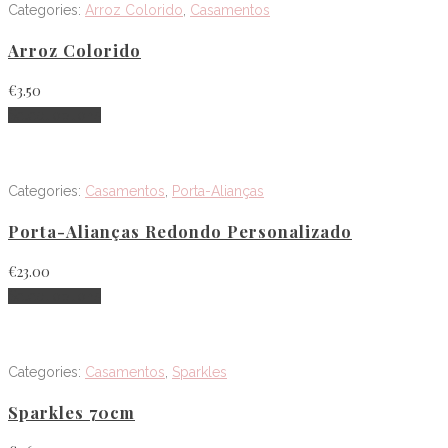
Categories:
Arroz Colorido
,
Casamentos
Arroz Colorido
€
3.50
Select options
Categories:
Casamentos
,
Porta-Alianças
Porta-Alianças Redondo Personalizado
€
23.00
Select options
Categories:
Casamentos
,
Sparkles
Sparkles 70cm