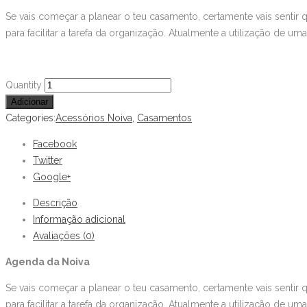
Se vais começar a planear o teu casamento, certamente vais senti
para facilitar a tarefa da organização. Atualmente a utilização de 
Agenda
Quantity
da
Adicionar
Noiva
Categories:
Acessórios Noiva
,
Casamentos
quantity
Facebook
Twitter
Google+
Descrição
Informação adicional
Avaliações (0)
Agenda da Noiva
Se vais começar a planear o teu casamento, certamente vais senti
para facilitar a tarefa da organização. Atualmente a utilização de 