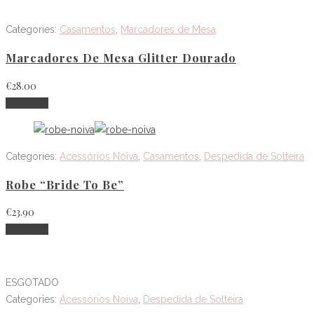
Categories:
Casamentos
,
Marcadores de Mesa
Marcadores De Mesa Glitter Dourado
€
28.00
Adicionar
Categories:
Acessórios Noiva
,
Casamentos
,
Despedida de Solteira
Robe “Bride To Be”
€
23.90
Adicionar
ESGOTADO
Categories:
Acessórios Noiva
,
Despedida de Solteira